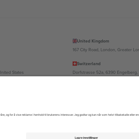
United Kingdom
167 City Road, London, Greater L
Switzerland
United States
Dorfstrasse 52a, 6390 Engelberg, 
United Arab Emirates
ulgaria
UAE Dubai Silicon Oasis, DDP Buil
 Ciudad de México, CDMX, Mexico
gig av sted, begivenhet og/eller domene. For detaljer, sjekk spesifikke 