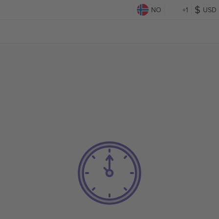
NO
+1
USD