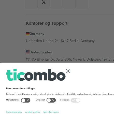
Kontorer og support
Germany
Unter den Linden 24, 10117 Berlin, Germany
United States
131 Continental Dr, Suite 305, Newark, Delaware 19713, 
Bulgaria
Regus Sofia City West, bul Totleben 53-55, 1606 Sofia, B
Mexico
Av Chapultepec 360, Roma Norte, Cuauhtémoc, 06700
Plattformleverandørens juridiske enhet kan variere avhen
Vilkår.
© 2026 Ticombo. Alle rettigheter reservert.