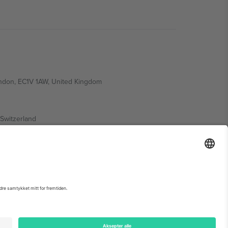
ondon, EC1V 1AW, United Kingdom
Switzerland
ding A1, Office 302, Dubai, United Arab Emirates
arrangementsside, forlag og vilkår.,
Firmainformasjon
og