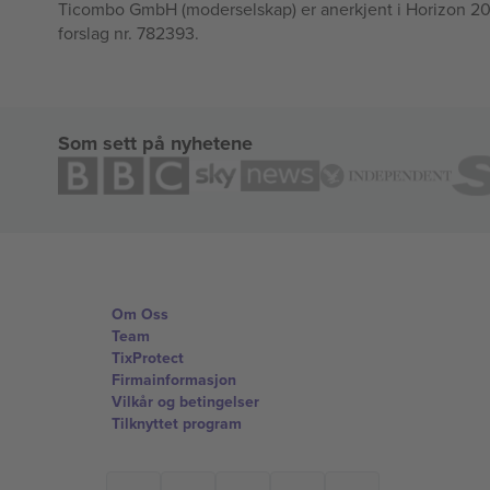
Ticombo GmbH (moderselskap) er anerkjent i Horizon 2020
forslag nr. 782393.
Som sett på nyhetene
Om Oss
Team
TixProtect
Firmainformasjon
Vilkår og betingelser
Tilknyttet program