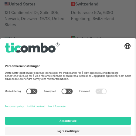
United States
Switzerland
131 Continental Dr, Suite 305,
Dorfstrasse 52a, 6390
Newark, Delaware 19713, United
Engelberg, Switzerland
States
Bulgaria
United Arab Emirates
Regus Sofia City West, bul
UAE Dubai Silicon Oasis, DDP
Totleben 53-55, 1606 Sofia,
Building A1, Office 302, Dubai,
Bulgaria
United Arab Emirates
Mexico
Av Chapultepec 360, Roma
Norte, Cuauhtémoc, 06700
Ciudad de México, CDMX,
Mexico
Plattformleverandørens juridiske enhet kan variere avhengig av
sted, begivenhet og/eller domene. For detaljer, sjekk spesifikke
arrangementsside, forlag og vilkår.,
Firmainformasjon
og
Vilkår.
©
2026 Ticombo. Alle rettigheter reservert.