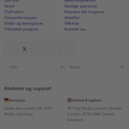
Om Oss
Bedriftstjenester
Team
Vanlige spørsmål
TixProtect
Hvordan det fungerer
Firmainformasjon
Hoteller
Vilkår og betingelser
VM-hub
Tilknyttet program
Kontakt oss
Kontorer og support
Germany
United Kingdom
Unter den Linden 24, 10117
167 City Road, London, Greater
Berlin, Germany
London, EC1V 1AW, United
Kingdom