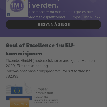
i verden.
Ticombo® er nå den mest fulgte av alle
videresalgsplattformer i Europa. Tusen Takk!
BEGYNN Å SELGE
Seal of Excellence fra EU-
kommisjonen
Ticombo GmbH (moderselskap) er anerkjent i Horizon
2020, EUs forsknings- og
innovasjonsfinansieringsprogram, for sitt forslag nr.
782393.