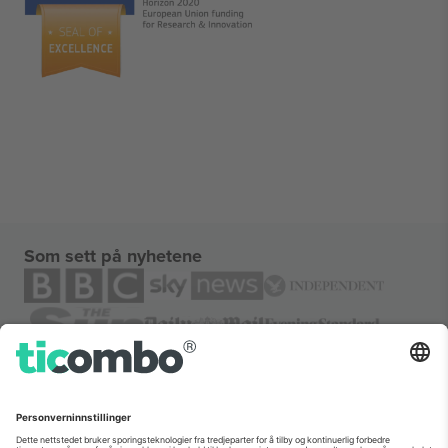
Som sett på nyhetene