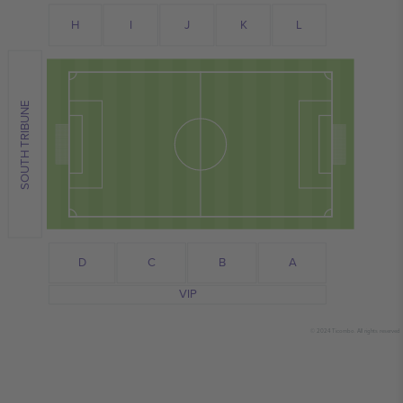
I
J
H
L
K
SOUTH TRIBUNE
C
D
A
B
VIP
© 2024 Ticombo. All rights reserved