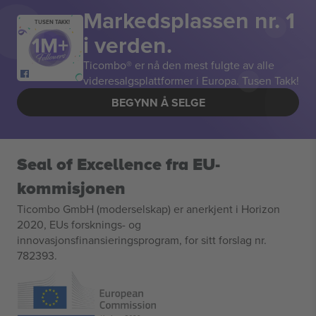
Markedsplassen nr. 1
TUSEN TAKK!
i verden.
Ticombo® er nå den mest fulgte av alle
videresalgsplattformer i Europa. Tusen Takk!
BEGYNN Å SELGE
Seal of Excellence fra EU-
kommisjonen
Ticombo GmbH (moderselskap) er anerkjent i Horizon
2020, EUs forsknings- og
innovasjonsfinansieringsprogram, for sitt forslag nr.
782393.