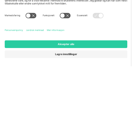
Om Oss
Bedriftstjenester
Team
Vanlige spørsmål
TixProtect
Hvordan det fungerer
Firmainformasjon
Hoteller
Vilkår og betingelser
VM-hub
Tilknyttet program
Kontakt oss
Kontorer og support
Germany
United Kingdom
Unter den Linden 24, 10117
167 City Road, London, Greater
Berlin, Germany
London, EC1V 1AW, United