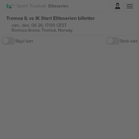
Logg Inn
Sport
Football
Eliteserien
Tromsø IL vs IK Start Eliteserien billetter
søn., des. 06 26, 17:00 CEST
Romssa Arena,
Tromsø, Norway
Skjul kart
Stick kart