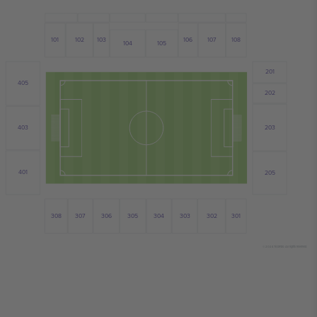
102
101
107
103
106
108
104
105
201
405
202
203
403
401
205
308
303
306
305
304
301
302
307
© 2024 Ticombo. All rights reserved