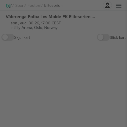
Logg Inn
Sport
Football
Eliteserien
Vålerenga Fotball vs Molde FK Eliteserien billetter
søn., aug. 30 26, 17:00 CEST
Intility Arena,
Oslo, Norway
Skjul kart
Stick kart