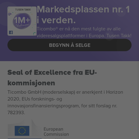
Markedsplassen nr. 1
TUSEN TAKK!
i verden.
Ticombo® er nå den mest fulgte av alle
videresalgsplattformer i Europa. Tusen Takk!
BEGYNN Å SELGE
Seal of Excellence fra EU-
kommisjonen
Ticombo GmbH (moderselskap) er anerkjent i Horizon
2020, EUs forsknings- og
innovasjonsfinansieringsprogram, for sitt forslag nr.
782393.