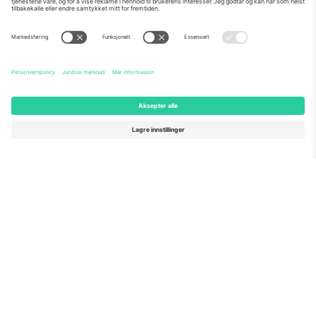
Om Oss
Bedriftstjenester
Team
Vanlige spørsmål
TixProtect
Hvordan det fungerer
Firmainformasjon
Hoteller
Vilkår og betingelser
VM-hub
Tilknyttet program
Kontakt oss
Kontorer og support
Germany
United Kingdom
Unter den Linden 24, 10117
167 City Road, London, Greater
Berlin, Germany
London, EC1V 1AW, United