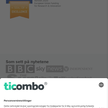
Som sett på nyhetene