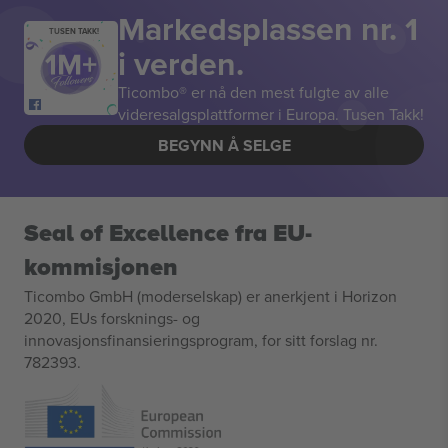
Markedsplassen nr. 1
TUSEN TAKK!
i verden.
Ticombo® er nå den mest fulgte av alle
videresalgsplattformer i Europa. Tusen Takk!
BEGYNN Å SELGE
Seal of Excellence fra EU-
kommisjonen
Ticombo GmbH (moderselskap) er anerkjent i Horizon
2020, EUs forsknings- og
innovasjonsfinansieringsprogram, for sitt forslag nr.
782393.