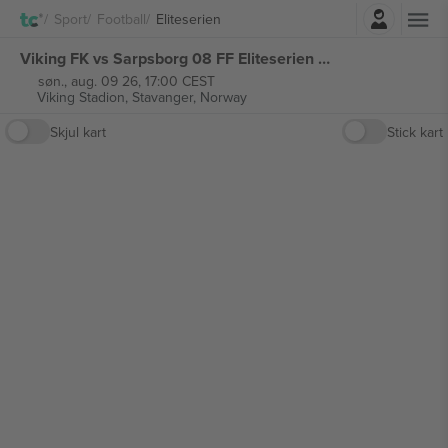
Logg Inn
Sport
Football
Eliteserien
Viking FK vs Sarpsborg 08 FF Eliteserien billetter
søn., aug. 09 26, 17:00 CEST
Viking Stadion,
Stavanger, Norway
Skjul kart
Stick kart