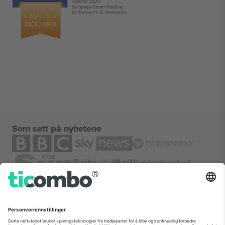
Som sett på nyhetene