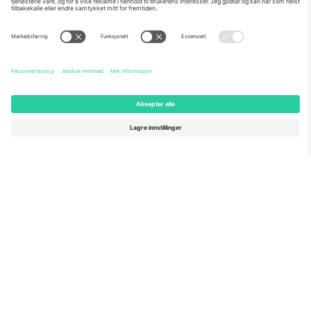
Om Oss
Bedriftstjenester
Team
Vanlige spørsmål
TixProtect
Hvordan det fungerer
Firmainformasjon
Hoteller
Vilkår og betingelser
VM-hub
Tilknyttet program
Kontakt oss
Kontorer og support
Germany
United Kingdom
Unter den Linden 24, 10117
167 City Road, London, Greater
Berlin, Germany
London, EC1V 1AW, United