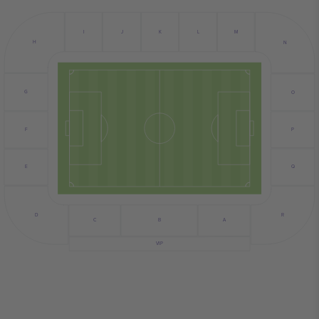
J
I
L
M
K
H
N
G
O
P
F
E
Q
D
R
C
B
A
VIP