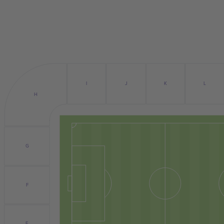
J
I
K
L
H
G
F
E