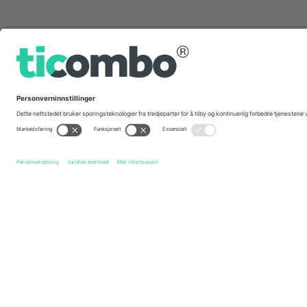
Hurtig linker
Viking FK
Billetter
Vålerenga Fotball
Billetter
Eli