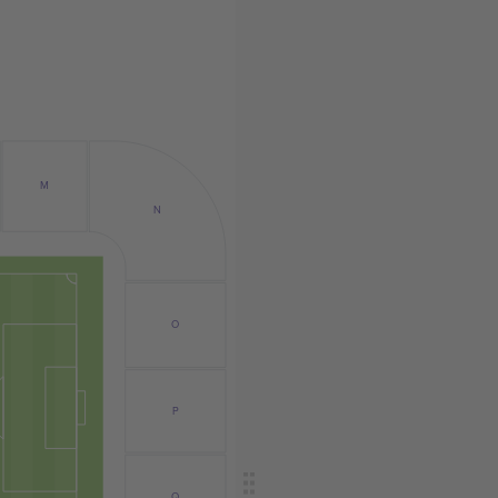
M
N
O
P
Q