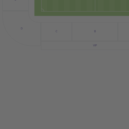
D
B
C
VIP