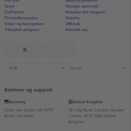
Om Oss
Bedriftstjenester
Team
Vanlige spørsmål
TixProtect
Hvordan det fungerer
Firmainformasjon
Hoteller
Vilkår og betingelser
VM-hub
Tilknyttet program
Kontakt oss
Kontorer og support
Germany
United Kingdom
Unter den Linden 24, 10117
167 City Road, London, Greater
Berlin, Germany
London, EC1V 1AW, United
Kingdom