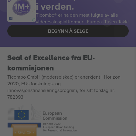
i verden.
Ticombo® er nå den mest fulgte av alle
videresalgsplattformer i Europa. Tusen Takk!
BEGYNN Å SELGE
Seal of Excellence fra EU-
kommisjonen
Ticombo GmbH (moderselskap) er anerkjent i Horizon
2020, EUs forsknings- og
innovasjonsfinansieringsprogram, for sitt forslag nr.
782393.