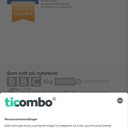
Som sett på nyhetene