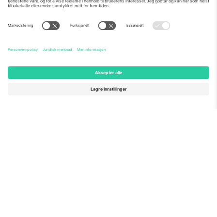
Om Oss
Bedriftstjenester
Team
Vanlige spørsmål
TixProtect
Hvordan det fungerer
Firmainformasjon
Hoteller
Vilkår og betingelser
VM-hub
Tilknyttet program
Kontakt oss
Kontorer og support
Germany
United Kingdom
Unter den Linden 24, 10117
167 City Road, London, Greater
Berlin, Germany
London, EC1V 1AW, United