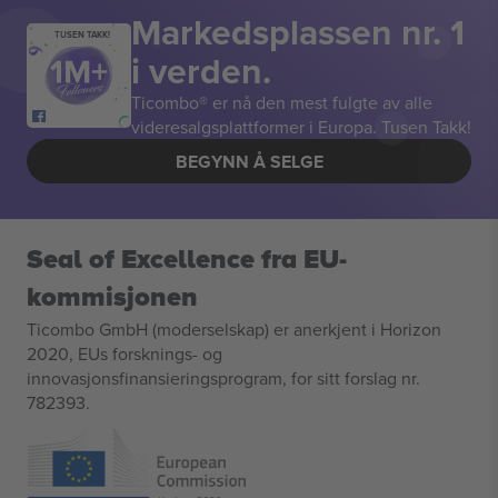
Markedsplassen nr. 1
TUSEN TAKK!
i verden.
Ticombo® er nå den mest fulgte av alle
videresalgsplattformer i Europa. Tusen Takk!
BEGYNN Å SELGE
Seal of Excellence fra EU-
kommisjonen
Ticombo GmbH (moderselskap) er anerkjent i Horizon
2020, EUs forsknings- og
innovasjonsfinansieringsprogram, for sitt forslag nr.
782393.