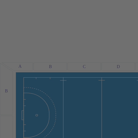
A
B
C
D
B