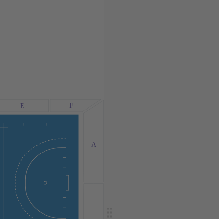
F
E
A