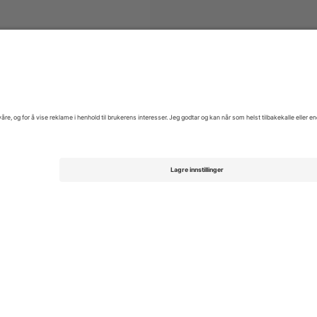
 National Hockey Team
Billetter
FIH Hockey World Cup
Billetter