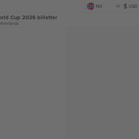
NO
+1
USD
ld Cup 2026 billetter
therlands