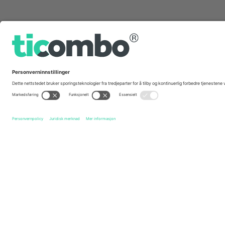
Hurtig linker
England National Hockey Team
Billetter
South Africa