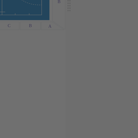
B
C
B
A