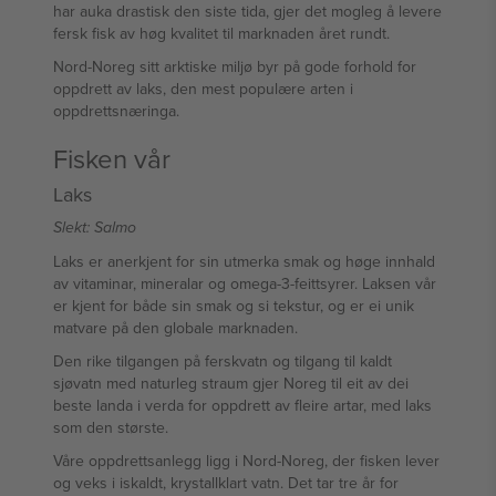
har auka drastisk den siste tida, gjer det mogleg å levere
fersk fisk av høg kvalitet til marknaden året rundt.
Nord-Noreg sitt arktiske miljø byr på gode forhold for
oppdrett av laks, den mest populære arten i
oppdrettsnæringa.
Fisken vår
Laks
Slekt: Salmo
Laks er anerkjent for sin utmerka smak og høge innhald
av vitaminar, mineralar og omega-3-feittsyrer. Laksen vår
er kjent for både sin smak og si tekstur, og er ei unik
matvare på den globale marknaden.
Den rike tilgangen på ferskvatn og tilgang til kaldt
sjøvatn med naturleg straum gjer Noreg til eit av dei
beste landa i verda for oppdrett av fleire artar, med laks
som den største.
Våre oppdrettsanlegg ligg i Nord-Noreg, der fisken lever
og veks i iskaldt, krystallklart vatn. Det tar tre år for