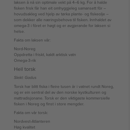
laksen å nå sin optimale vekt på 4–6 kg. For å halde
fisken frisk får han eit omhyggjeleg samansett fôr –
hovudsakleg ved hjelp av tørka plante- og fiskeolje –
som dekker alle næringsbehova til fisken. Innhaldet av
omega-3 i fôret er høgt og er avgjerande for laksen si
helse.
Fakta om laksen vår:
Nord-Noreg
Oppdretta i friskt, kaldt arktisk vatn
Omega-3-rik
Heil torsk
Slekt: Gadus
Torsk har blitt fiska i fleire tusen år i vatnet rundt Noreg,
og er ein sentral del av den norske kystkulturen og
mattradisjonane. Torsk er den viktigaste kommersielle
fisken i Noreg og finst i store mengder.
Fakta om vår torsk:
Nordvest-Atlanteren
Høg kvalitet