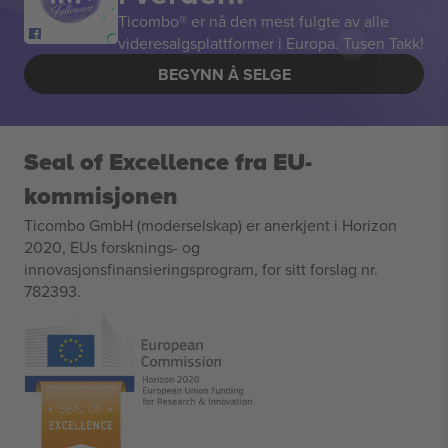
Ticombo® er nå den mest fulgte av alle
videresalgsplattformer i Europa. Tusen Takk!
BEGYNN Å SELGE
Seal of Excellence fra EU-
kommisjonen
Ticombo GmbH (moderselskap) er anerkjent i Horizon
2020, EUs forsknings- og
innovasjonsfinansieringsprogram, for sitt forslag nr.
782393.