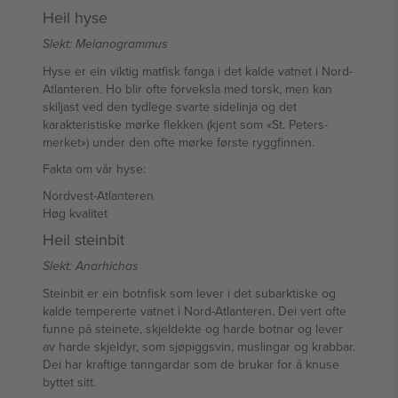
Heil hyse
Slekt: Melanogrammus
Hyse er ein viktig matfisk fanga i det kalde vatnet i Nord-
Atlanteren. Ho blir ofte forveksla med torsk, men kan
skiljast ved den tydlege svarte sidelinja og det
karakteristiske mørke flekken (kjent som «St. Peters-
merket») under den ofte mørke første ryggfinnen.
Fakta om vår hyse:
Nordvest-Atlanteren
Høg kvalitet
Heil steinbit
Slekt: Anarhichas
Steinbit er ein botnfisk som lever i det subarktiske og
kalde tempererte vatnet i Nord-Atlanteren. Dei vert ofte
funne på steinete, skjeldekte og harde botnar og lever
av harde skjeldyr, som sjøpiggsvin, muslingar og krabbar.
Dei har kraftige tanngardar som de brukar for å knuse
byttet sitt.