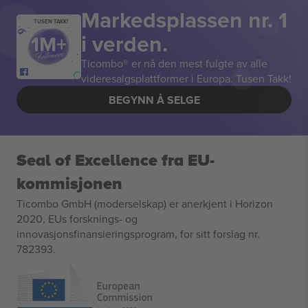
Markedsplassen nr. 1
TUSEN TAKK!
i verden.
Ticombo® er nå den mest fulgte av alle
videresalgsplattformer i Europa. Tusen Takk!
BEGYNN Å SELGE
Seal of Excellence fra EU-
kommisjonen
Ticombo GmbH (moderselskap) er anerkjent i Horizon
2020, EUs forsknings- og
innovasjonsfinansieringsprogram, for sitt forslag nr.
782393.