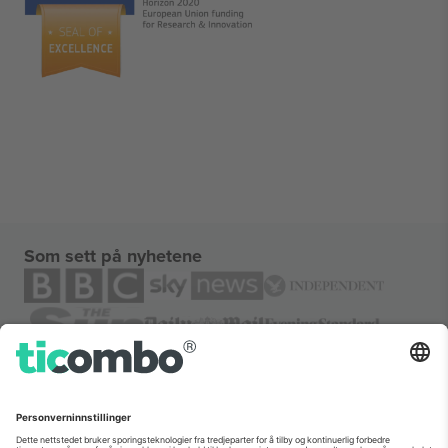
Som sett på nyhetene