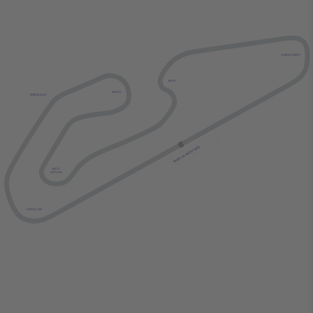
CURVA ZERO
ESSE
MIOLO
MERGULHO
MAIN GRANDSTAND
BICO
DE PATO
CURVA UM