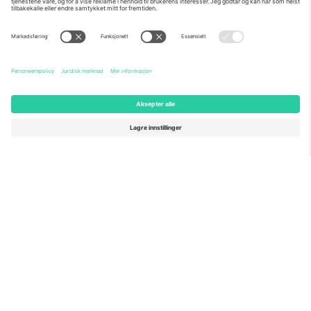
Om Oss
Bedriftstjenester
Team
Vanlige spørsmål
TixProtect
Hvordan det fungerer
Firmainformasjon
Hoteller
Vilkår og betingelser
VM-hub
Tilknyttet program
Kontakt oss
Kontorer og support
Germany
United Kingdom
Unter den Linden 24, 10117
167 City Road, London, Greater
Berlin, Germany
London, EC1V 1AW, United