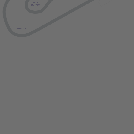
BICO
DE PATO
CURVA UM