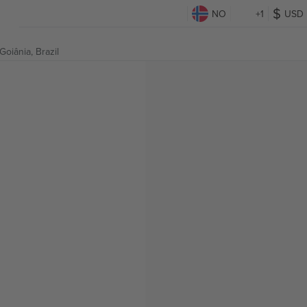
NO
+1
USD
Goiânia, Brazil