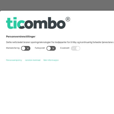
Hurtig linker
Moto GP
Billetter
Brazilian Moto GP
Billetter