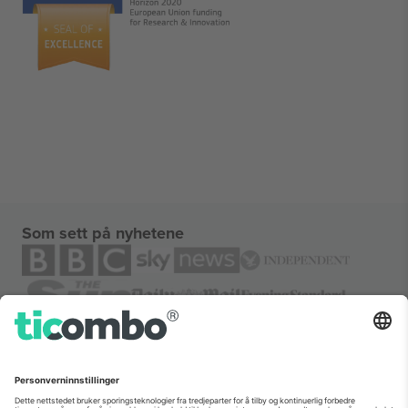
Som sett på nyhetene