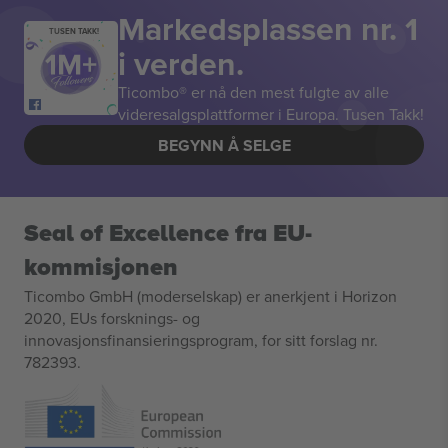
Markedsplassen nr. 1
TUSEN TAKK!
i verden.
Ticombo® er nå den mest fulgte av alle
videresalgsplattformer i Europa. Tusen Takk!
BEGYNN Å SELGE
Seal of Excellence fra EU-
kommisjonen
Ticombo GmbH (moderselskap) er anerkjent i Horizon
2020, EUs forsknings- og
innovasjonsfinansieringsprogram, for sitt forslag nr.
782393.