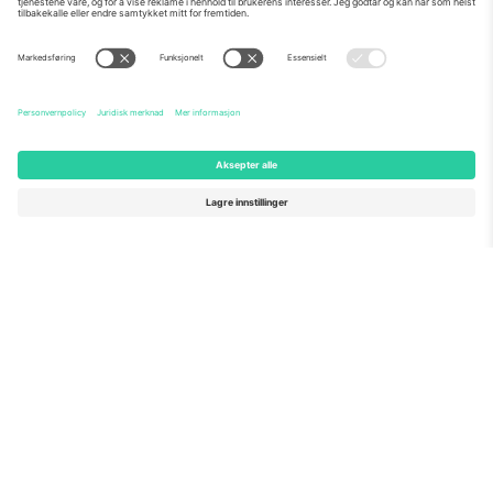
Om Oss
Bedriftstjenester
Team
Vanlige spørsmål
TixProtect
Hvordan det fungerer
Firmainformasjon
Hoteller
Vilkår og betingelser
VM-hub
Tilknyttet program
Kontakt oss
Kontorer og support
Germany
United Kingdom
Unter den Linden 24, 10117
167 City Road, London, Greater
Berlin, Germany
London, EC1V 1AW, United