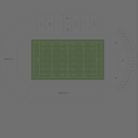
PC
A
B
C
E
F
G
D
B15
B14
B12
B11
TF
B10
B9
B8
M
TERRACE
LS
CS
MF
B7
B6
PL
B5
B4
B3
B2
B1
TERRACE