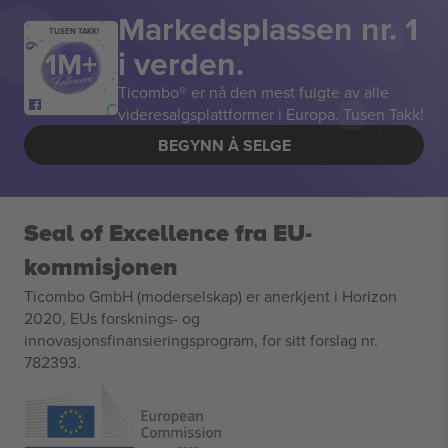
Markedsplassen nr. 1
TUSEN TAKK!
i verden.
Ticombo® er nå den mest fulgte av alle
videresalgsplattformer i Europa. Tusen Takk!
BEGYNN Å SELGE
Seal of Excellence fra EU-
kommisjonen
Ticombo GmbH (moderselskap) er anerkjent i Horizon
2020, EUs forsknings- og
innovasjonsfinansieringsprogram, for sitt forslag nr.
782393.