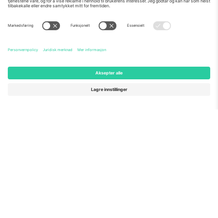
Om Oss
Bedriftstjenester
Team
Vanlige spørsmål
TixProtect
Hvordan det fungerer
Firmainformasjon
Hoteller
Vilkår og betingelser
VM-hub
Tilknyttet program
Kontakt oss
Kontorer og support
Germany
United Kingdom
Unter den Linden 24, 10117
167 City Road, London, Greater
Berlin, Germany
London, EC1V 1AW, United