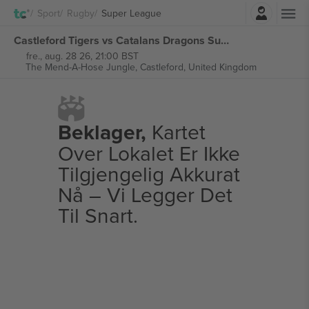
Logg Inn
Sport
Rugby
Super League
Castleford Tigers vs Catalans Dragons Super League billetter
fre., aug. 28 26, 21:00 BST
The Mend-A-Hose Jungle,
Castleford, United Kingdom
Beklager,
Kartet
Over Lokalet Er Ikke
Tilgjengelig Akkurat
Nå – Vi Legger Det
Til Snart.