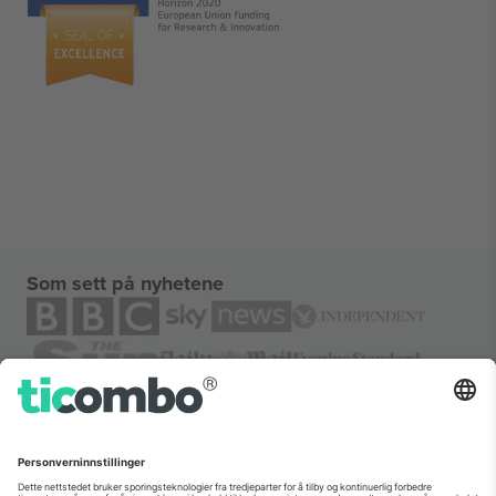
Som sett på nyhetene