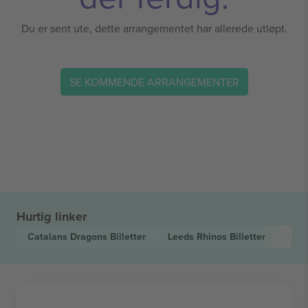
Du er sent ute, dette arrangementet har allerede utløpt.
SE KOMMENDE ARRANGEMENTER
Hurtig linker
Catalans Dragons
Billetter
Leeds Rhinos
Billetter
Sup