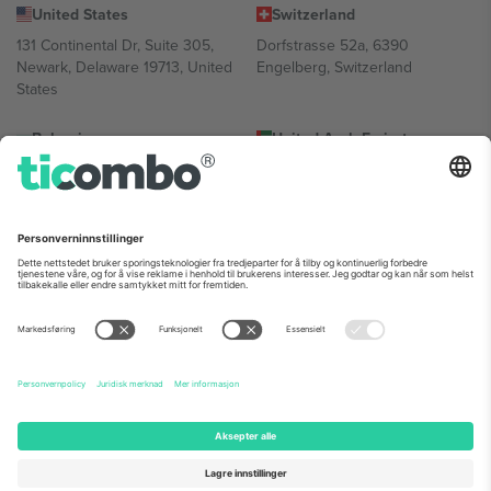
United States
Switzerland
131 Continental Dr, Suite 305,
Dorfstrasse 52a, 6390
Newark, Delaware 19713, United
Engelberg, Switzerland
States
Bulgaria
United Arab Emirates
Regus Sofia City West, bul
UAE Dubai Silicon Oasis, DDP
Totleben 53-55, 1606 Sofia,
Building A1, Office 302, Dubai,
Bulgaria
United Arab Emirates
Mexico
Av Chapultepec 360, Roma
Norte, Cuauhtémoc, 06700
Ciudad de México, CDMX,
Mexico
Plattformleverandørens juridiske enhet kan variere avhengig av
sted, begivenhet og/eller domene. For detaljer, sjekk spesifikke
arrangementsside, forlag og vilkår.,
Firmainformasjon
og
Vilkår.
©
2026 Ticombo. Alle rettigheter reservert.