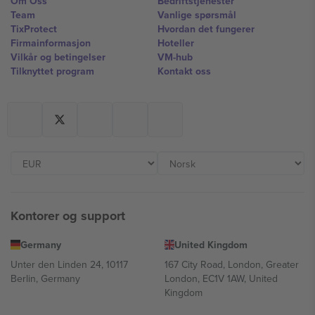
Om Oss
Bedriftstjenester
Team
Vanlige spørsmål
TixProtect
Hvordan det fungerer
Firmainformasjon
Hoteller
Vilkår og betingelser
VM-hub
Tilknyttet program
Kontakt oss
Kontorer og support
Germany
United Kingdom
Unter den Linden 24, 10117
167 City Road, London, Greater
Berlin, Germany
London, EC1V 1AW, United
Kingdom