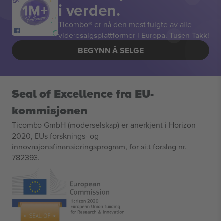
i verden.
Ticombo® er nå den mest fulgte av alle
videresalgsplattformer i Europa. Tusen Takk!
BEGYNN Å SELGE
Seal of Excellence fra EU-
kommisjonen
Ticombo GmbH (moderselskap) er anerkjent i Horizon
2020, EUs forsknings- og
innovasjonsfinansieringsprogram, for sitt forslag nr.
782393.