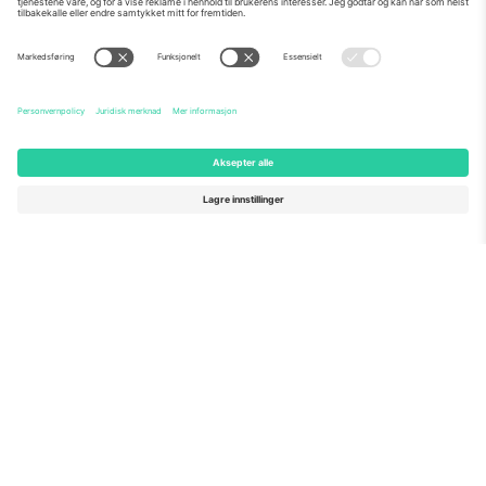
Om Oss
Bedriftstjenester
Team
Vanlige spørsmål
TixProtect
Hvordan det fungerer
Firmainformasjon
Hoteller
Vilkår og betingelser
VM-hub
Tilknyttet program
Kontakt oss
Kontorer og support
Germany
United Kingdom
Unter den Linden 24, 10117
167 City Road, London, Greater
Berlin, Germany
London, EC1V 1AW, United