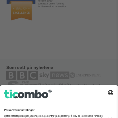
Som sett på nyhetene