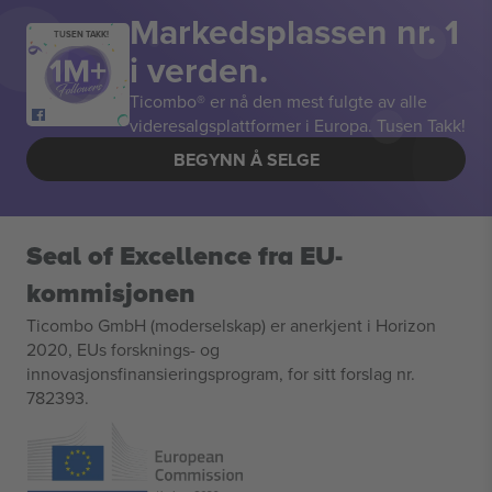
Markedsplassen nr. 1
TUSEN TAKK!
i verden.
Ticombo® er nå den mest fulgte av alle
videresalgsplattformer i Europa. Tusen Takk!
BEGYNN Å SELGE
Seal of Excellence fra EU-
kommisjonen
Ticombo GmbH (moderselskap) er anerkjent i Horizon
2020, EUs forsknings- og
innovasjonsfinansieringsprogram, for sitt forslag nr.
782393.