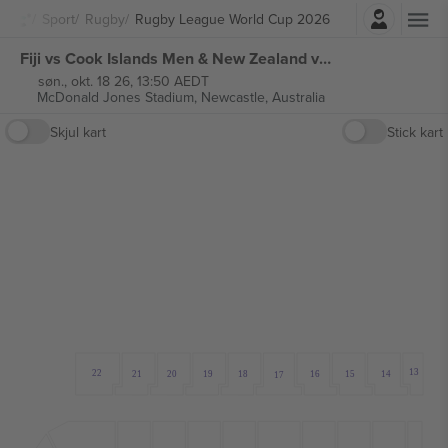
Logg Inn
Sport
Rugby
Rugby League World Cup 2026
Fiji vs Cook Islands Men & New Zealand vs Fiji Women Rugby League World Cup 2026 billetter
søn., okt. 18 26, 13:50 AEDT
McDonald Jones Stadium,
Newcastle, Australia
Skjul kart
Stick kart
13
22
18
21
20
19
16
15
14
17