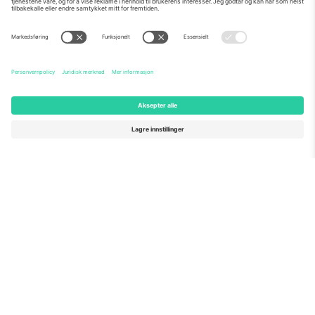
Om Oss
Bedriftstjenester
Team
Vanlige spørsmål
TixProtect
Hvordan det fungerer
Firmainformasjon
Hoteller
Vilkår og betingelser
VM-hub
Tilknyttet program
Kontakt oss
Kontorer og support
Germany
United Kingdom
Unter den Linden 24, 10117
167 City Road, London, Greater
Berlin, Germany
London, EC1V 1AW, United