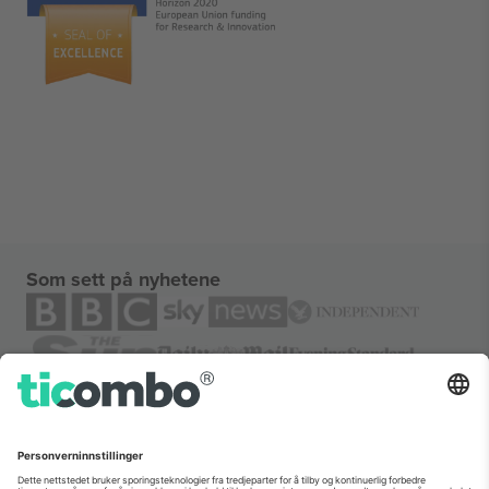
Som sett på nyhetene