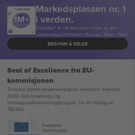
Markedsplassen nr. 1
TUSEN TAKK!
i verden.
Ticombo® er nå den mest fulgte av alle
videresalgsplattformer i Europa. Tusen Takk!
BEGYNN Å SELGE
Seal of Excellence fra EU-
kommisjonen
Ticombo GmbH (moderselskap) er anerkjent i Horizon
2020, EUs forsknings- og
innovasjonsfinansieringsprogram, for sitt forslag nr.
782393.