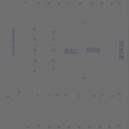
11
10
09
08
07
06
05
04
03
02
A7
GENERAL ADMISSION
B6
A6
B5
A5
STAGE
FRONT GA
REAR GA
B4
A4
STANDING
STANDING
B3
A3
A2
B2
A1
50
59
57
53
54
52
51
56
58
55
49
70
62
61
63
64
65
69
66
67
68