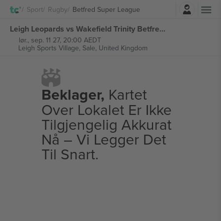
Logg Inn
Sport
Rugby
Betfred Super League
Leigh Leopards vs Wakefield Trinity Betfred Super League billetter
lør., sep. 11 27, 20:00 AEDT
Leigh Sports Village,
Sale, United Kingdom
Beklager,
Kartet
Over Lokalet Er Ikke
Tilgjengelig Akkurat
Nå – Vi Legger Det
Til Snart.