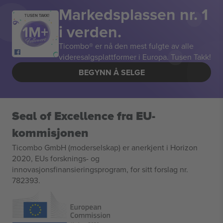
Markedsplassen nr. 1
TUSEN TAKK!
i verden.
Ticombo® er nå den mest fulgte av alle
videresalgsplattformer i Europa. Tusen Takk!
BEGYNN Å SELGE
Seal of Excellence fra EU-
kommisjonen
Ticombo GmbH (moderselskap) er anerkjent i Horizon
2020, EUs forsknings- og
innovasjonsfinansieringsprogram, for sitt forslag nr.
782393.