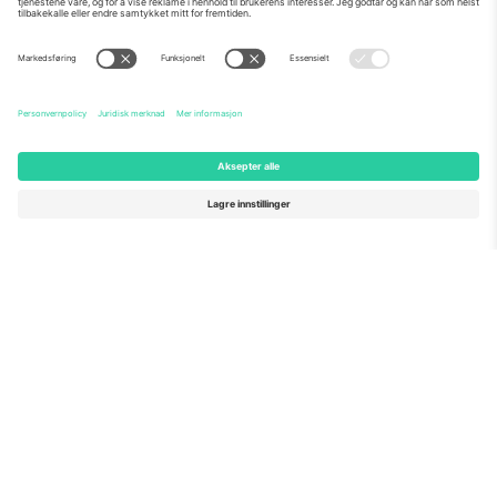
Om Oss
Bedriftstjenester
Team
Vanlige spørsmål
TixProtect
Hvordan det fungerer
Firmainformasjon
Hoteller
Vilkår og betingelser
VM-hub
Tilknyttet program
Kontakt oss
Kontorer og support
Germany
United Kingdom
Unter den Linden 24, 10117
167 City Road, London, Greater
Berlin, Germany
London, EC1V 1AW, United