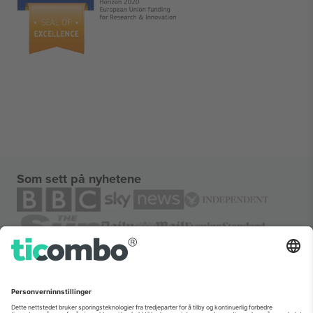
Som sett på nyhetene