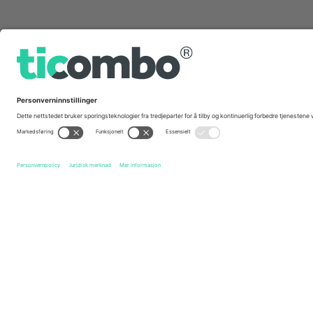
Hurtig linker
Toulouse Olympique
Billetter
Hull FC
Billetter
Bet