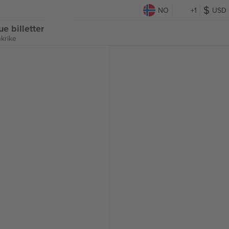
NO
+1
USD
e billetter
krike