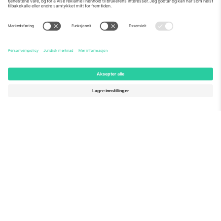
Om Oss
Bedriftstjenester
Team
Vanlige spørsmål
TixProtect
Hvordan det fungerer
Firmainformasjon
Hoteller
Vilkår og betingelser
VM-hub
Tilknyttet program
Kontakt oss
Kontorer og support
Germany
United Kingdom
Unter den Linden 24, 10117
167 City Road, London, Greater
Berlin, Germany
London, EC1V 1AW, United