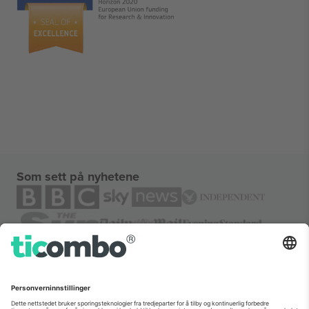
Som sett på nyhetene