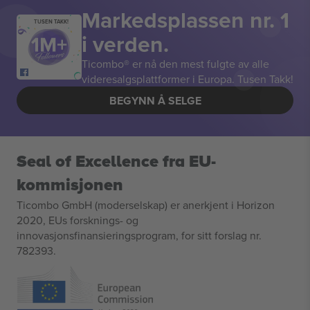
Markedsplassen nr. 1
TUSEN TAKK!
i verden.
Ticombo® er nå den mest fulgte av alle
videresalgsplattformer i Europa. Tusen Takk!
BEGYNN Å SELGE
Seal of Excellence fra EU-
kommisjonen
Ticombo GmbH (moderselskap) er anerkjent i Horizon
2020, EUs forsknings- og
innovasjonsfinansieringsprogram, for sitt forslag nr.
782393.