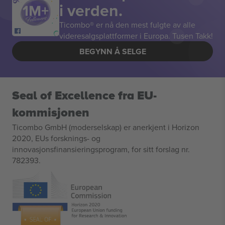
i verden.
Ticombo® er nå den mest fulgte av alle
videresalgsplattformer i Europa. Tusen Takk!
BEGYNN Å SELGE
Seal of Excellence fra EU-
kommisjonen
Ticombo GmbH (moderselskap) er anerkjent i Horizon
2020, EUs forsknings- og
innovasjonsfinansieringsprogram, for sitt forslag nr.
782393.