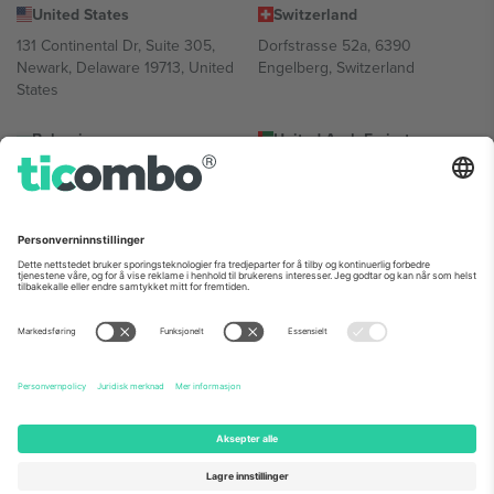
United States
Switzerland
131 Continental Dr, Suite 305,
Dorfstrasse 52a, 6390
Newark, Delaware 19713, United
Engelberg, Switzerland
States
Bulgaria
United Arab Emirates
Regus Sofia City West, bul
UAE Dubai Silicon Oasis, DDP
Totleben 53-55, 1606 Sofia,
Building A1, Office 302, Dubai,
Bulgaria
United Arab Emirates
Mexico
Av Chapultepec 360, Roma
Norte, Cuauhtémoc, 06700
Ciudad de México, CDMX,
Mexico
Plattformleverandørens juridiske enhet kan variere avhengig av
sted, begivenhet og/eller domene. For detaljer, sjekk spesifikke
arrangementsside, forlag og vilkår.,
Firmainformasjon
og
Vilkår.
©
2026 Ticombo. Alle rettigheter reservert.