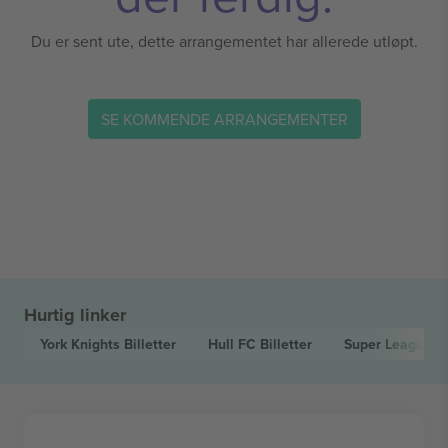
Du er sent ute, dette arrangementet har allerede utløpt.
SE KOMMENDE ARRANGEMENTER
Hurtig linker
York Knights
Billetter
Hull FC
Billetter
Super League
Bi