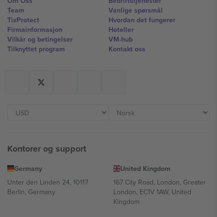
Om Oss
Bedriftstjenester
Team
Vanlige spørsmål
TixProtect
Hvordan det fungerer
Firmainformasjon
Hoteller
Vilkår og betingelser
VM-hub
Tilknyttet program
Kontakt oss
Kontorer og support
Germany
United Kingdom
Unter den Linden 24, 10117
167 City Road, London, Greater
Berlin, Germany
London, EC1V 1AW, United
Kingdom