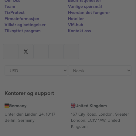
Om Oss
Bedriftstjenester
Team
Vanlige spørsmål
TixProtect
Hvordan det fungerer
Firmainformasjon
Hoteller
Vilkår og betingelser
VM-hub
Tilknyttet program
Kontakt oss
Kontorer og support
Germany
United Kingdom
Unter den Linden 24, 10117
167 City Road, London, Greater
Berlin, Germany
London, EC1V 1AW, United
Kingdom