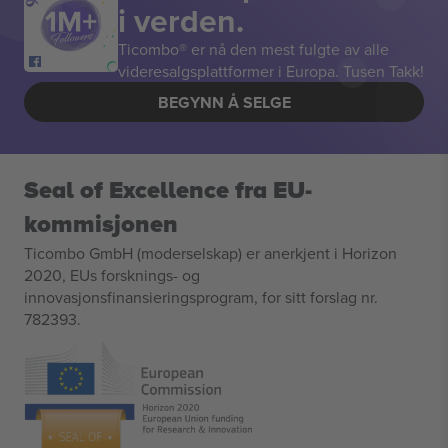
i verden.
Ticombo® er nå den mest fulgte av alle
videresalgsplattformer i Europa. Tusen Takk!
BEGYNN Å SELGE
Seal of Excellence fra EU-
kommisjonen
Ticombo GmbH (moderselskap) er anerkjent i Horizon
2020, EUs forsknings- og
innovasjonsfinansieringsprogram, for sitt forslag nr.
782393.