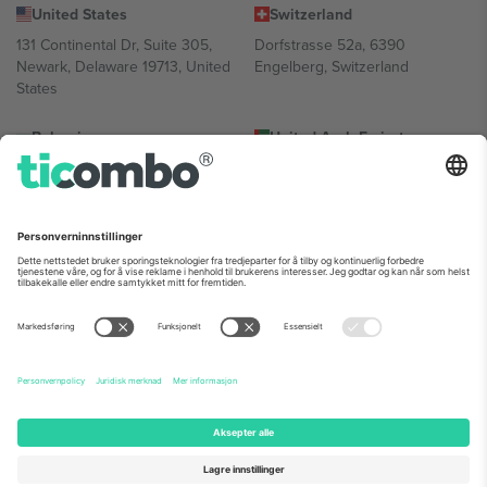
United States
Switzerland
131 Continental Dr, Suite 305,
Dorfstrasse 52a, 6390
Newark, Delaware 19713, United
Engelberg, Switzerland
States
Bulgaria
United Arab Emirates
Regus Sofia City West, bul
UAE Dubai Silicon Oasis, DDP
Totleben 53-55, 1606 Sofia,
Building A1, Office 302, Dubai,
Bulgaria
United Arab Emirates
Mexico
Av Chapultepec 360, Roma
Norte, Cuauhtémoc, 06700
Ciudad de México, CDMX,
Mexico
Plattformleverandørens juridiske enhet kan variere avhengig av
sted, begivenhet og/eller domene. For detaljer, sjekk spesifikke
arrangementsside, forlag og vilkår.,
Firmainformasjon
og
Vilkår.
©
2026 Ticombo. Alle rettigheter reservert.