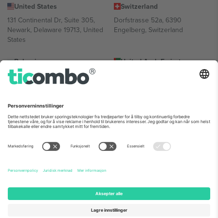
United States
Switzerland
131 Continental Dr, Suite 305,
Dorfstrasse 52a, 6390
Newark, Delaware 19713, United
Engelberg, Switzerland
States
Bulgaria
United Arab Emirates
Regus Sofia City West, bul
UAE Dubai Silicon Oasis, DDP
Totleben 53-55, 1606 Sofia,
Building A1, Office 302, Dubai,
Bulgaria
United Arab Emirates
Mexico
Av Chapultepec 360, Roma
Norte, Cuauhtémoc, 06700
Ciudad de México, CDMX,
Mexico
Plattformleverandørens juridiske enhet kan variere avhengig av
sted, begivenhet og/eller domene. For detaljer, sjekk spesifikke
arrangementsside, forlag og vilkår.,
Firmainformasjon
og
Vilkår.
©
2026 Ticombo. Alle rettigheter reservert.