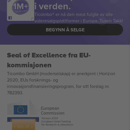
i verden.
Ticombo® er nå den mest fulgte av alle
videresalgsplattformer i Europa. Tusen Takk!
BEGYNN Å SELGE
Seal of Excellence fra EU-
kommisjonen
Ticombo GmbH (moderselskap) er anerkjent i Horizon
2020, EUs forsknings- og
innovasjonsfinansieringsprogram, for sitt forslag nr.
782393.