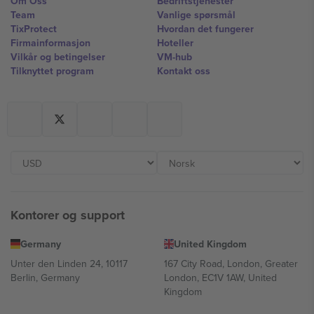
Om Oss
Bedriftstjenester
Team
Vanlige spørsmål
TixProtect
Hvordan det fungerer
Firmainformasjon
Hoteller
Vilkår og betingelser
VM-hub
Tilknyttet program
Kontakt oss
Kontorer og support
Germany
United Kingdom
Unter den Linden 24, 10117
167 City Road, London, Greater
Berlin, Germany
London, EC1V 1AW, United
Kingdom