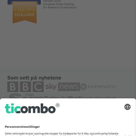
Som sett på nyhetene