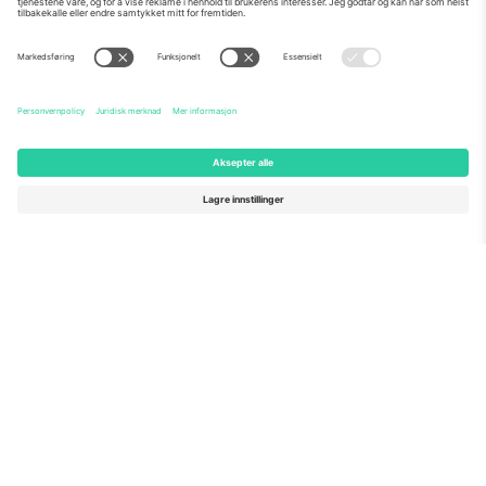
Om Oss
Bedriftstjenester
Team
Vanlige spørsmål
TixProtect
Hvordan det fungerer
Firmainformasjon
Hoteller
Vilkår og betingelser
VM-hub
Tilknyttet program
Kontakt oss
Kontorer og support
Germany
United Kingdom
Unter den Linden 24, 10117
167 City Road, London, Greater
Berlin, Germany
London, EC1V 1AW, United