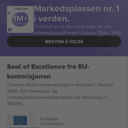
Markedsplassen nr. 1
TUSEN TAKK!
i verden.
Ticombo® er nå den mest fulgte av alle
videresalgsplattformer i Europa. Tusen Takk!
BEGYNN Å SELGE
Seal of Excellence fra EU-
kommisjonen
Ticombo GmbH (moderselskap) er anerkjent i Horizon
2020, EUs forsknings- og
innovasjonsfinansieringsprogram, for sitt forslag nr.
782393.