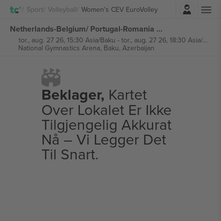
Logg Inn
Sport
Volleyball
Women's CEV EuroVolley
Netherlands-Belgium/ Portugal-Romania Women's CEV EuroVolley billetter
tor., aug. 27 26, 15:30 Asia/Baku
-
tor., aug. 27 26, 18:30 Asia/Baku
National Gymnastics Arena,
Baku, Azerbaijan
Beklager,
Kartet
Over Lokalet Er Ikke
Tilgjengelig Akkurat
Nå – Vi Legger Det
Til Snart.