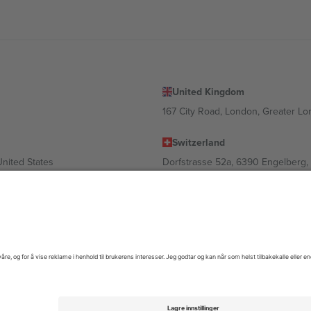
United Kingdom
167 City Road, London, Greater L
Switzerland
United States
Dorfstrasse 52a, 6390 Engelberg, 
United Arab Emirates
ulgaria
UAE Dubai Silicon Oasis, DDP Buil
 Ciudad de México, CDMX, Mexico
gig av sted, begivenhet og/eller domene. For detaljer, sjekk spesifikke 