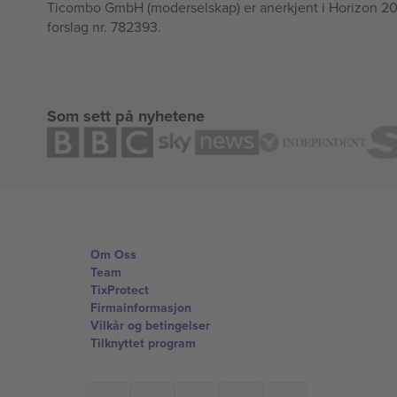
Ticombo GmbH (moderselskap) er anerkjent i Horizon 2020
forslag nr. 782393.
Som sett på nyhetene
Om Oss
Team
TixProtect
Firmainformasjon
Vilkår og betingelser
Tilknyttet program