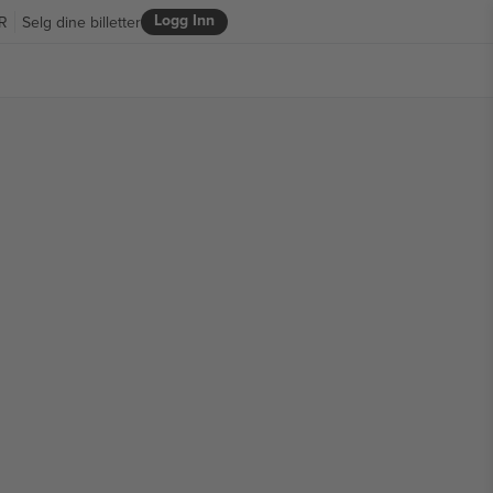
Logg Inn
R
Selg dine billetter