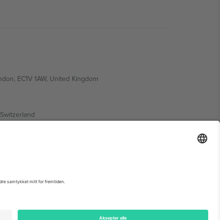
ondon, EC1V 1AW, United Kingdom
Switzerland
ding A1, Office 302, Dubai, United Arab Emirates
arrangementsside, forlag og vilkår.,
Firmainformasjon
og