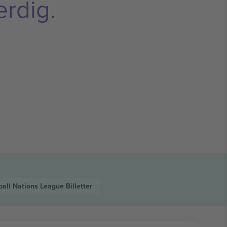
erdig.
ball Nations League
Billetter