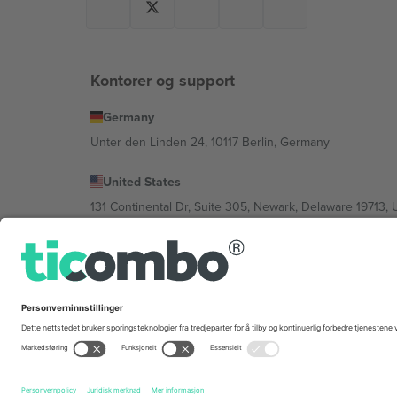
Kontorer og support
Germany
Unter den Linden 24, 10117 Berlin, Germany
United States
131 Continental Dr, Suite 305, Newark, Delaware 19713, 
Bulgaria
Regus Sofia City West, bul Totleben 53-55, 1606 Sofia, B
Mexico
Av Chapultepec 360, Roma Norte, Cuauhtémoc, 06700
Plattformleverandørens juridiske enhet kan variere avhen
Vilkår.
© 2026 Ticombo. Alle rettigheter reservert.