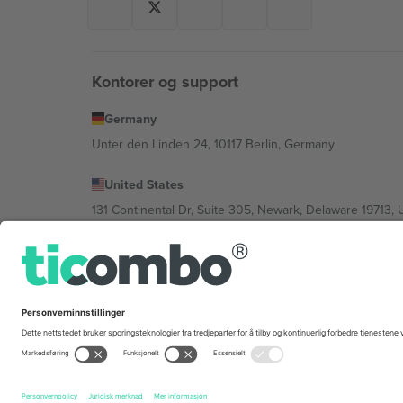
Kontorer og support
Germany
Unter den Linden 24, 10117 Berlin, Germany
United States
131 Continental Dr, Suite 305, Newark, Delaware 19713, 
Bulgaria
Regus Sofia City West, bul Totleben 53-55, 1606 Sofia, B
Mexico
Av Chapultepec 360, Roma Norte, Cuauhtémoc, 06700
Plattformleverandørens juridiske enhet kan variere avhen
Vilkår.
© 2026 Ticombo. Alle rettigheter reservert.