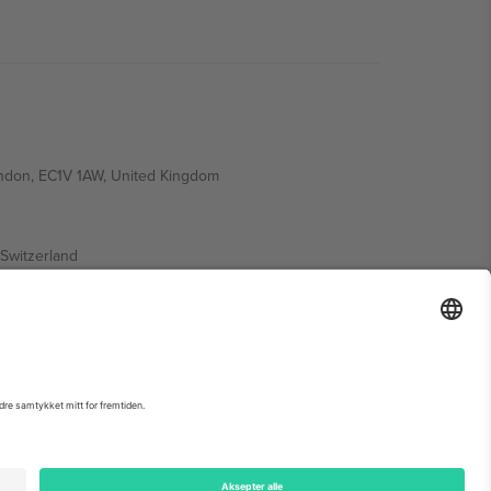
ondon, EC1V 1AW, United Kingdom
Switzerland
ding A1, Office 302, Dubai, United Arab Emirates
arrangementsside, forlag og vilkår.,
Firmainformasjon
og