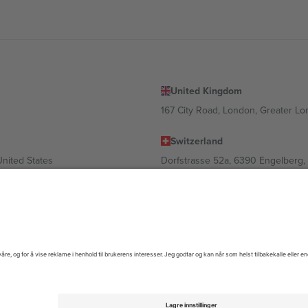
United Kingdom
167 City Road, London, Greater L
Switzerland
United States
Dorfstrasse 52a, 6390 Engelberg, 
United Arab Emirates
ulgaria
UAE Dubai Silicon Oasis, DDP Buil
 Ciudad de México, CDMX, Mexico
gig av sted, begivenhet og/eller domene. For detaljer, sjekk spesifikke 