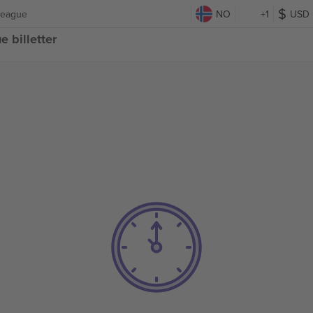
League
NO
+1
USD
 billetter