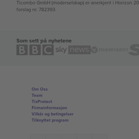
Ticombo GmbH (moderselskap) er anerkjent i Horizon 2020
forslag nr. 782393.
Som sett på nyhetene
Om Oss
Team
TixProtect
Firmainformasjon
Vilkår og betingelser
Tilknyttet program