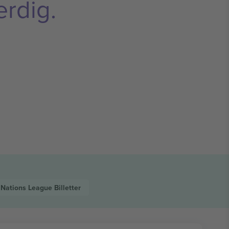
erdig.
 Nations League
Billetter