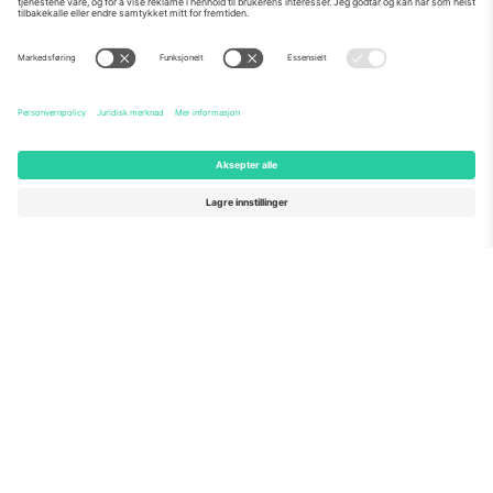
Om Oss
Bedriftstjenester
Team
Vanlige spørsmål
TixProtect
Hvordan det fungerer
Firmainformasjon
Hoteller
Vilkår og betingelser
VM-hub
Tilknyttet program
Kontakt oss
Kontorer og support
Germany
United Kingdom
Unter den Linden 24, 10117
167 City Road, London, Greater
Berlin, Germany
London, EC1V 1AW, United