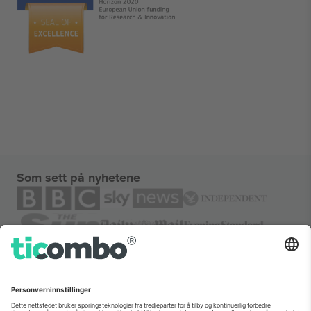
Som sett på nyhetene