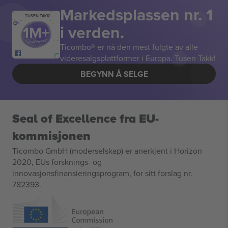
Markedsplassen nr. 1
TUSEN TAKK!
i verden.
Ticombo® er nå den mest fulgte av alle
videresalgsplattformer i Europa. Tusen Takk!
BEGYNN Å SELGE
Seal of Excellence fra EU-
kommisjonen
Ticombo GmbH (moderselskap) er anerkjent i Horizon
2020, EUs forsknings- og
innovasjonsfinansieringsprogram, for sitt forslag nr.
782393.