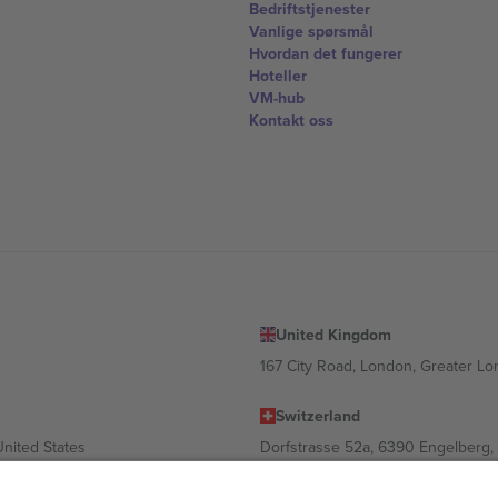
Bedriftstjenester
Vanlige spørsmål
Hvordan det fungerer
Hoteller
VM-hub
Kontakt oss
United Kingdom
167 City Road, London, Greater L
Switzerland
United States
Dorfstrasse 52a, 6390 Engelberg, 
United Arab Emirates