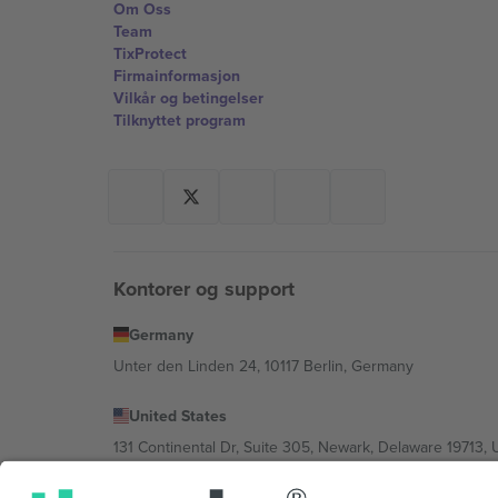
Om Oss
Team
TixProtect
Firmainformasjon
Vilkår og betingelser
Tilknyttet program
Kontorer og support
Germany
Unter den Linden 24, 10117 Berlin, Germany
United States
131 Continental Dr, Suite 305, Newark, Delaware 19713, 
Bulgaria