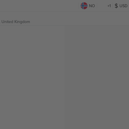
NO
+1
USD
, United Kingdom
g