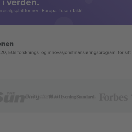
 i verden.
resalgsplattformer i Europa. Tusen Takk!
onen
, EUs forsknings- og innovasjonsfinansieringsprogram, for sitt