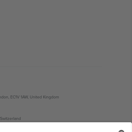
ondon, EC1V 1AW, United Kingdom
Switzerland