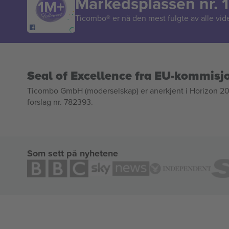
Markedsplassen nr. 1
Ticombo® er nå den mest fulgte av alle vide
Seal of Excellence fra EU-kommisj
Ticombo GmbH (moderselskap) er anerkjent i Horizon 2020
forslag nr. 782393.
Som sett på nyhetene