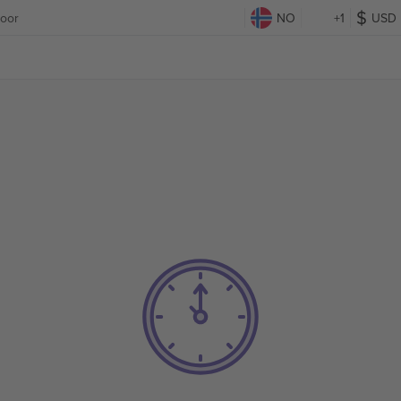
oor
NO
+1
USD