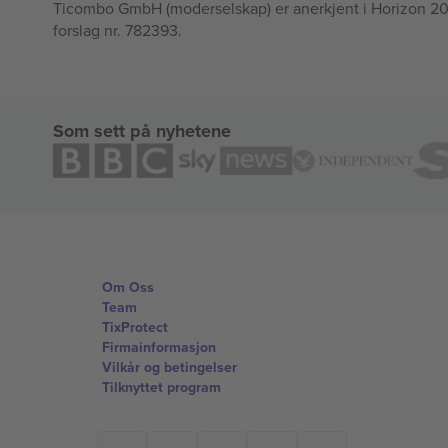
Ticombo GmbH (moderselskap) er anerkjent i Horizon 2020
forslag nr. 782393.
Som sett på nyhetene
Om Oss
Team
TixProtect
Firmainformasjon
Vilkår og betingelser
Tilknyttet program