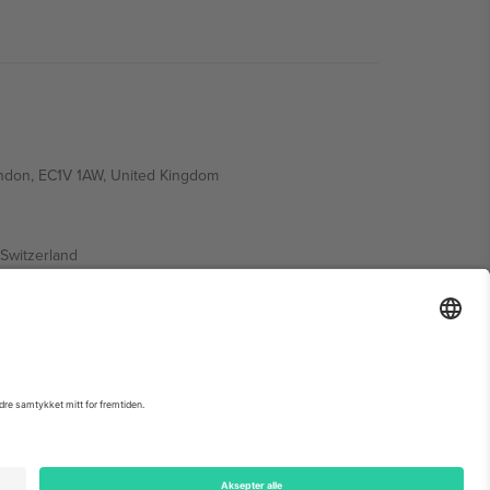
ondon, EC1V 1AW, United Kingdom
Switzerland
ding A1, Office 302, Dubai, United Arab Emirates
arrangementsside, forlag og vilkår.,
Firmainformasjon
og