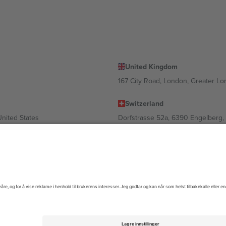
United Kingdom
167 City Road, London, Greater L
Switzerland
United States
Dorfstrasse 52a, 6390 Engelberg, 
United Arab Emirates
ulgaria
UAE Dubai Silicon Oasis, DDP Buil
 Ciudad de México, CDMX, Mexico
gig av sted, begivenhet og/eller domene. For detaljer, sjekk spesifikke 