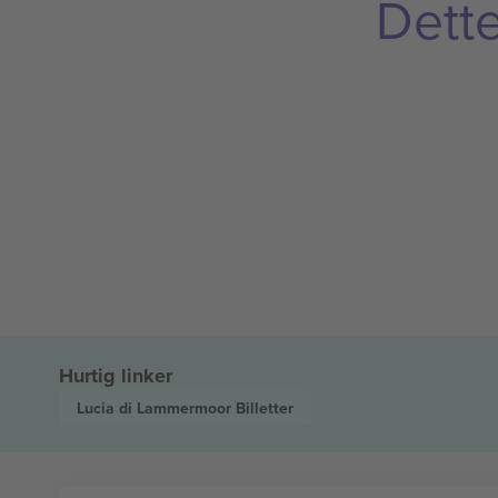
Dette
Hurtig linker
Lucia di Lammermoor
Billetter