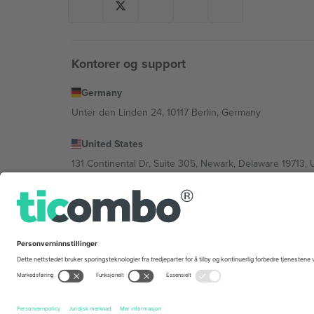
Kontorer og support
Germany
Unter den Linden 24, 10117 Berlin, Germany
United States
131 Continental Dr, Suite 305, Newark, Delaware 19713, 
Bulgaria
Regus Sofia City West, bul Totleben 53-55, 1606 Sofia, B
Mexico
Av Chapultepec 360, Roma Norte, Cuauhtémoc, 06700
Plattformleverandørens juridiske enhet kan variere avhen
Vilkår.
© 2026 Ticombo. Alle rettigheter reservert.