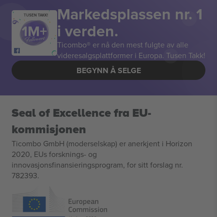
Markedsplassen nr. 1
TUSEN TAKK!
i verden.
Ticombo® er nå den mest fulgte av alle
videresalgsplattformer i Europa. Tusen Takk!
BEGYNN Å SELGE
Seal of Excellence fra EU-
kommisjonen
Ticombo GmbH (moderselskap) er anerkjent i Horizon
2020, EUs forsknings- og
innovasjonsfinansieringsprogram, for sitt forslag nr.
782393.