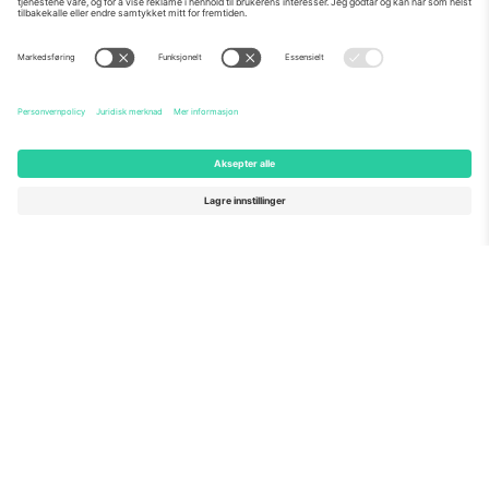
Om Oss
Bedriftstjenester
Team
Vanlige spørsmål
TixProtect
Hvordan det fungerer
Firmainformasjon
Hoteller
Vilkår og betingelser
VM-hub
Tilknyttet program
Kontakt oss
Kontorer og support
Germany
United Kingdom
Unter den Linden 24, 10117
167 City Road, London, Greater
Berlin, Germany
London, EC1V 1AW, United