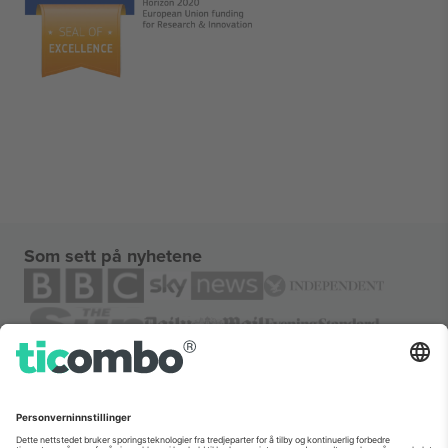
Som sett på nyhetene