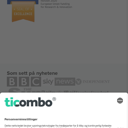
Som sett på nyhetene