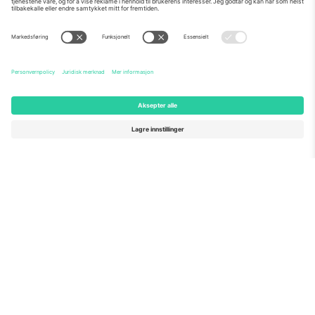
Om Oss
Bedriftstjenester
Team
Vanlige spørsmål
TixProtect
Hvordan det fungerer
Firmainformasjon
Hoteller
Vilkår og betingelser
VM-hub
Tilknyttet program
Kontakt oss
Kontorer og support
Germany
United Kingdom
Unter den Linden 24, 10117
167 City Road, London, Greater
Berlin, Germany
London, EC1V 1AW, United