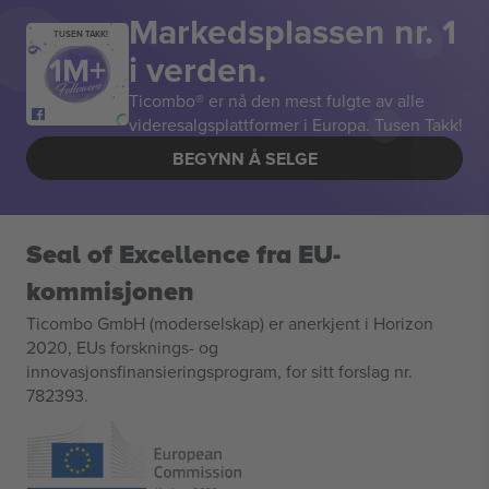
Markedsplassen nr. 1
TUSEN TAKK!
i verden.
Ticombo® er nå den mest fulgte av alle
videresalgsplattformer i Europa. Tusen Takk!
BEGYNN Å SELGE
Seal of Excellence fra EU-
kommisjonen
Ticombo GmbH (moderselskap) er anerkjent i Horizon
2020, EUs forsknings- og
innovasjonsfinansieringsprogram, for sitt forslag nr.
782393.