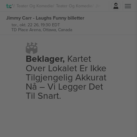
Logg Inn
Teater Og Komedie
Teater Og Komedie
Jimmy Carr
Jimmy Carr - Laughs Funny billetter
tor., okt. 22 26, 19:30 EDT
TD Place Arena,
Ottawa, Canada
Beklager,
Kartet
Over Lokalet Er Ikke
Tilgjengelig Akkurat
Nå – Vi Legger Det
Til Snart.