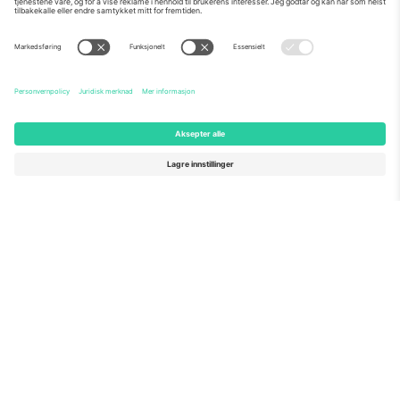
Om Oss
Bedriftstjenester
Team
Vanlige spørsmål
TixProtect
Hvordan det fungerer
Firmainformasjon
Hoteller
Vilkår og betingelser
VM-hub
Tilknyttet program
Kontakt oss
Kontorer og support
Germany
United Kingdom
Unter den Linden 24, 10117
167 City Road, London, Greater
Berlin, Germany
London, EC1V 1AW, United