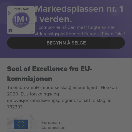
Markedsplassen nr. 1
TUSEN TAKK!
i verden.
Ticombo® er nå den mest fulgte av alle
videresalgsplattformer i Europa. Tusen Takk!
BEGYNN Å SELGE
Seal of Excellence fra EU-
kommisjonen
Ticombo GmbH (moderselskap) er anerkjent i Horizon
2020, EUs forsknings- og
innovasjonsfinansieringsprogram, for sitt forslag nr.
782393.