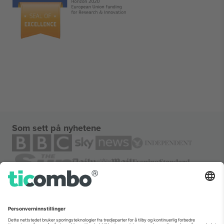
Som sett på nyhetene