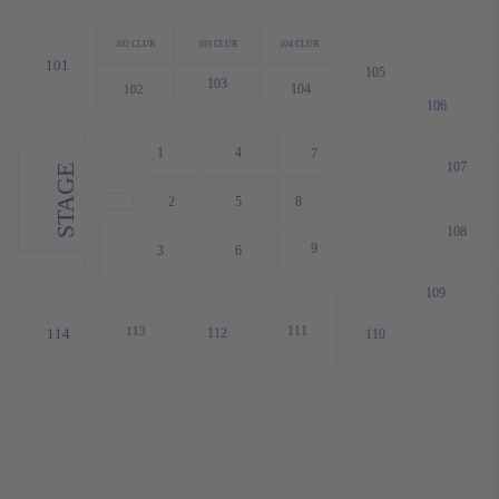
103
CLUB
104
CLUB
102
CLUB
101
105
103
104
102
106
4
1
7
107
STAGE
2
8
5
108
9
3
6
109
111
113
112
114
110