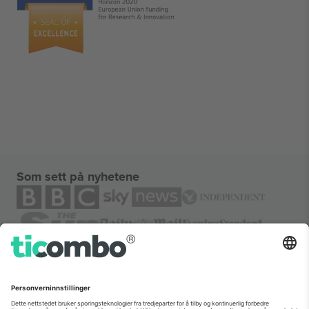
Som sett på nyhetene