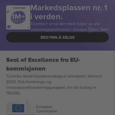
Markedsplassen nr. 1
TUSEN TAKK!
i verden.
Ticombo® er nå den mest fulgte av alle
videresalgsplattformer i Europa. Tusen Takk!
BEGYNN Å SELGE
Seal of Excellence fra EU-
kommisjonen
Ticombo GmbH (moderselskap) er anerkjent i Horizon
2020, EUs forsknings- og
innovasjonsfinansieringsprogram, for sitt forslag nr.
782393.