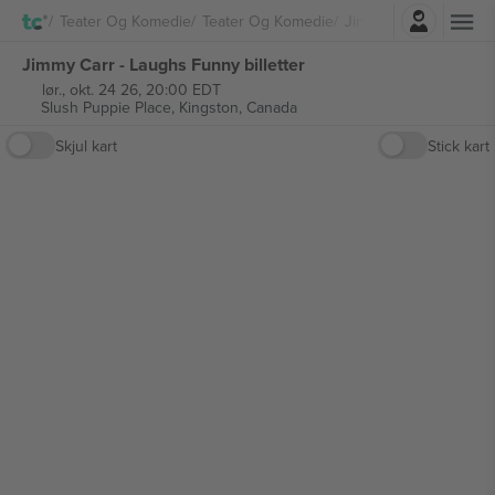
Logg Inn
Teater Og Komedie
Teater Og Komedie
Jimmy Carr
Jimmy Carr - Laughs Funny billetter
lør., okt. 24 26, 20:00 EDT
Slush Puppie Place,
Kingston, Canada
Skjul kart
Stick kart