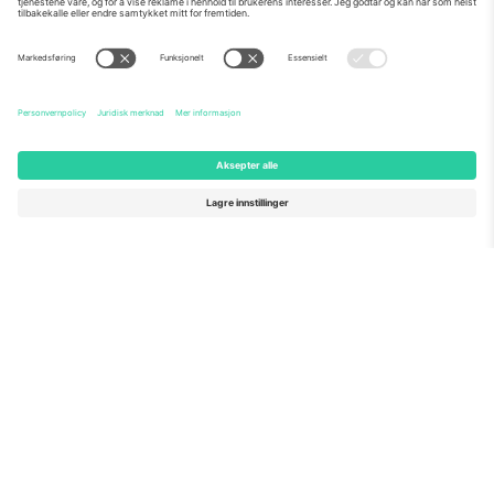
Om Oss
Bedriftstjenester
Team
Vanlige spørsmål
TixProtect
Hvordan det fungerer
Firmainformasjon
Hoteller
Vilkår og betingelser
VM-hub
Tilknyttet program
Kontakt oss
Kontorer og support
Germany
United Kingdom
Unter den Linden 24, 10117
167 City Road, London, Greater
Berlin, Germany
London, EC1V 1AW, United