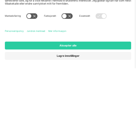
Om Oss
Bedriftstjenester
Team
Vanlige spørsmål
TixProtect
Hvordan det fungerer
Firmainformasjon
Hoteller
Vilkår og betingelser
VM-hub
Tilknyttet program
Kontakt oss
Kontorer og support
Germany
United Kingdom
Unter den Linden 24, 10117
167 City Road, London, Greater
Berlin, Germany
London, EC1V 1AW, United