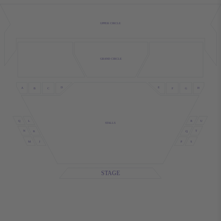
UPPER CIRCLE
GRAND CIRCLE
D
E
A
H
B
F
C
G
Q
U
L
R
STALLS
N
T
K
Q
S
M
P
J
STAGE