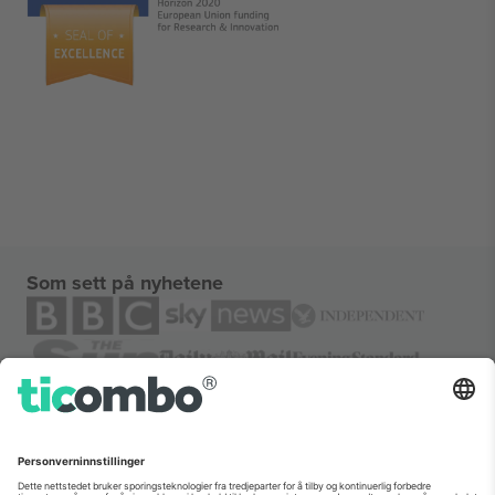
Som sett på nyhetene