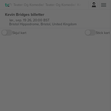
Logg Inn
Teater Og Komedie
Teater Og Komedie
Kevin Bridges
Kevin Bridges billetter
lør., sep. 19 26, 20:00 BST
Bristol Hippodrome,
Bristol, United Kingdom
Skjul kart
Stick kart