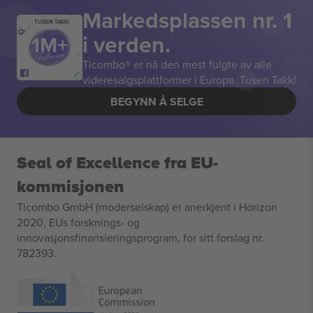
Markedsplassen nr. 1
TUSEN TAKK!
i verden.
Ticombo® er nå den mest fulgte av alle
videresalgsplattformer i Europa. Tusen Takk!
BEGYNN Å SELGE
Seal of Excellence fra EU-
kommisjonen
Ticombo GmbH (moderselskap) er anerkjent i Horizon
2020, EUs forsknings- og
innovasjonsfinansieringsprogram, for sitt forslag nr.
782393.