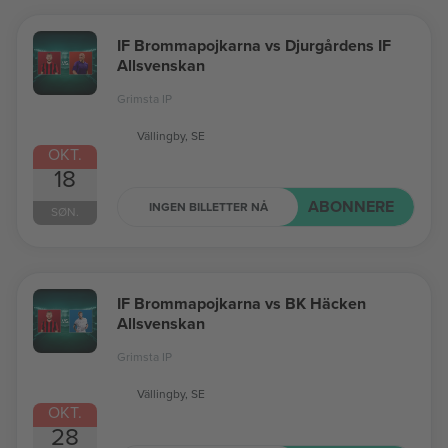
IF Brommapojkarna vs Djurgårdens IF
Allsvenskan
Grimsta IP
Vällingby, SE
OKT.
18
ABONNERE
INGEN BILLETTER NÅ
SØN.
IF Brommapojkarna vs BK Häcken
Allsvenskan
Grimsta IP
Vällingby, SE
OKT.
28