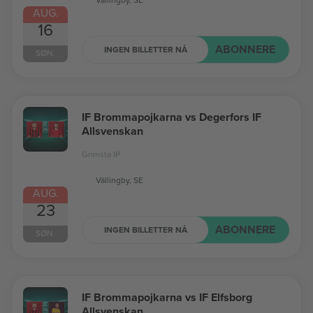
AUG.
16
ABONNERE
INGEN BILLETTER NÅ
SØN.
IF Brommapojkarna vs Degerfors IF
Allsvenskan
Grimsta IP
Vällingby, SE
AUG.
23
ABONNERE
INGEN BILLETTER NÅ
SØN.
IF Brommapojkarna vs IF Elfsborg
Allsvenskan