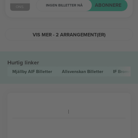
ABONNERE
INGEN BILLETTER NÅ
ONS.
VIS MER - 2 ARRANGEMENT(ER)
Hurtig linker
Mjällby AIF
Billetter
Allsvenskan
Billetter
IF Brommapo