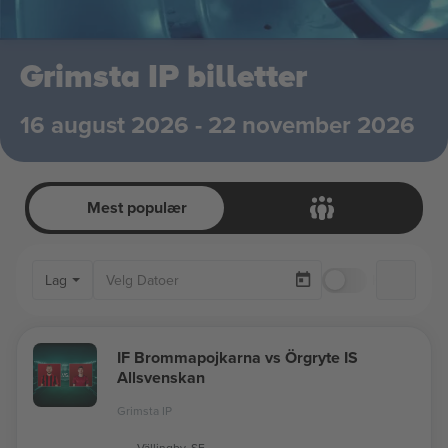
Grimsta IP billetter
16 august 2026 - 22 november 2026
Mest populær
Lag
Kun tilgjenge
IF Brommapojkarna vs Örgryte IS
Allsvenskan
Grimsta IP
Vällingby, SE