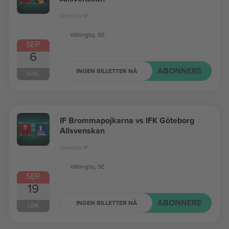
Grimsta IP
Vällingby, SE
SEP.
6
ABONNERE
INGEN BILLETTER NÅ
SØN.
IF Brommapojkarna vs IFK Göteborg
Allsvenskan
Grimsta IP
Vällingby, SE
SEP.
19
ABONNERE
INGEN BILLETTER NÅ
LØR.