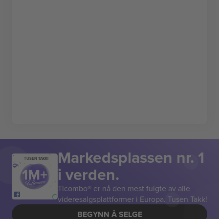
Markedsplassen nr. 1
TUSEN TAKK!
i verden.
Ticombo® er nå den mest fulgte av alle
videresalgsplattformer i Europa. Tusen Takk!
BEGYNN Å SELGE