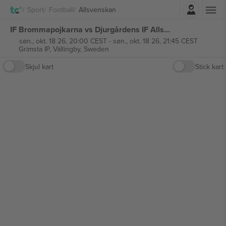
Logg Inn
Sport
Football
Allsvenskan
IF Brommapojkarna vs Djurgårdens IF Allsvenskan billetter
søn., okt. 18 26, 20:00 CEST
-
søn., okt. 18 26, 21:45 CEST
Grimsta IP,
Vällingby, Sweden
Skjul kart
Stick kart