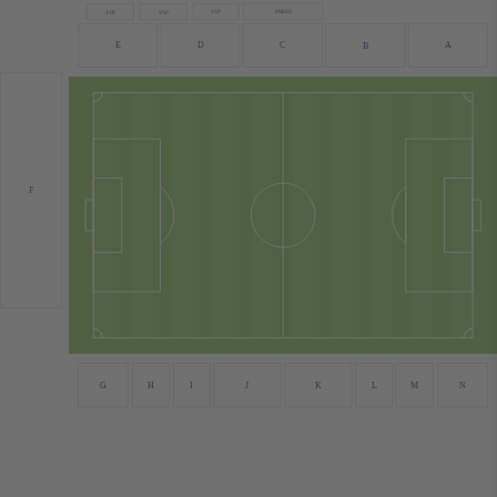
PRESS
VIP
VIP
VIP
E
D
C
A
B
F
J
N
G
H
I
K
L
M