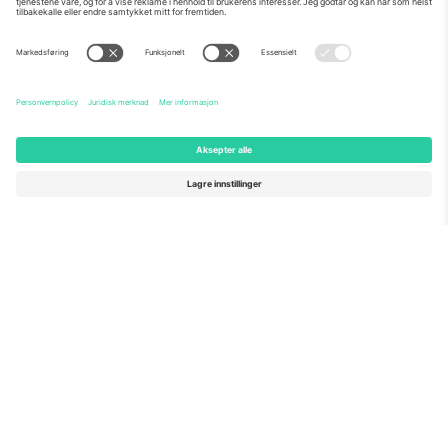
Om Oss
Bedriftstjenester
Team
Vanlige spørsmål
TixProtect
Hvordan det fungerer
Firmainformasjon
Hoteller
Vilkår og betingelser
VM-hub
Tilknyttet program
Kontakt oss
Kontorer og support
Germany
United Kingdom
Unter den Linden 24, 10117
167 City Road, London, Greater
Berlin, Germany
London, EC1V 1AW, United