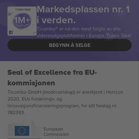
Markedsplassen nr. 1
TUSEN TAKK!
i verden.
Ticombo® er nå den mest fulgte av alle
videresalgsplattformer i Europa. Tusen Takk!
BEGYNN Å SELGE
Seal of Excellence fra EU-
kommisjonen
Ticombo GmbH (moderselskap) er anerkjent i Horizon
2020, EUs forsknings- og
innovasjonsfinansieringsprogram, for sitt forslag nr.
782393.