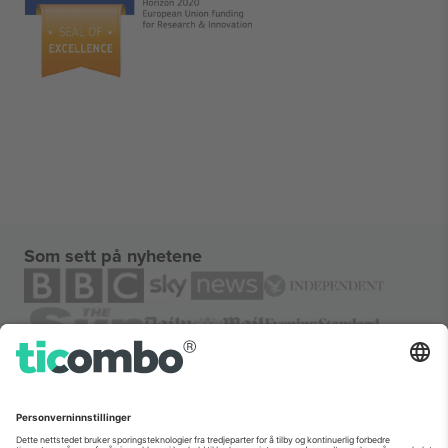
Som sett på nyhetene